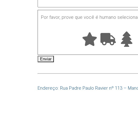
Por favor, prove que você é humano selecion
Endereço: Rua Padre Paulo Ravier nº 113 – Man
Fone:
(11) 2950.5872
E-mail:
atendimento@fleet.com.br