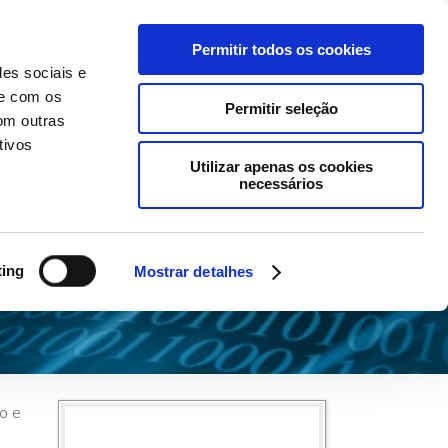
Side Menu
Permitir todos os cookies
des sociais e
a
Contato
Área do Cliente
te com os
Home
Permitir seleção
om outras
Soluções
tivos
Utilizar apenas os cookies
Infraestrutura de TI
necessários
System
Management
Service Desk
ting
Mostrar detalhes
Field Service
Manutenção em
Microinformática
Projetos On Demand
o e
Soluções em Cloud