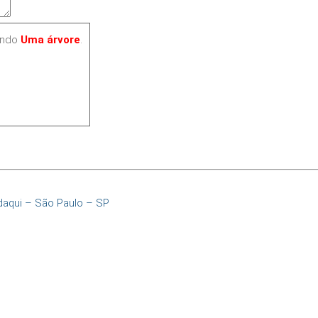
ando
Uma árvore
.
daqui – São Paulo – SP