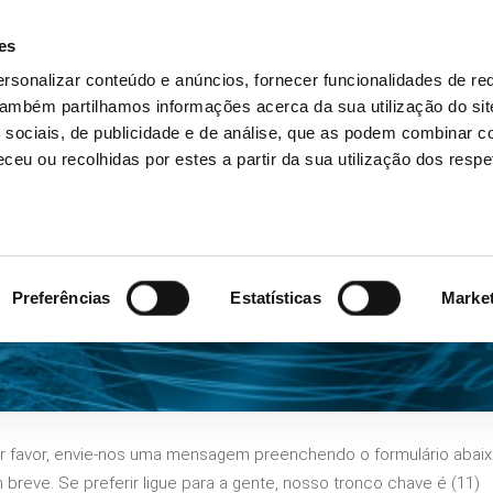
es
rsonalizar conteúdo e anúncios, fornecer funcionalidades de re
Home
Soluções
Produtos
Empres
 Também partilhamos informações acerca da sua utilização do si
 sociais, de publicidade e de análise, que as podem combinar c
ceu ou recolhidas por estes a partir da sua utilização dos respe
Contato
Preferências
Estatísticas
Marke
or favor, envie-nos uma mensagem preenchendo o formulário abaix
eve. Se preferir ligue para a gente, nosso tronco chave é (11)